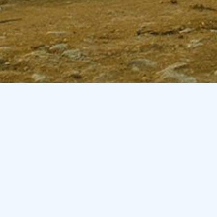
Casa la Viña
Coordenadas
:
Latitud: 39.515957120660346 (39º 30′ 57.45″ N)
Longitud: -1.2342169845946955 (1º 14′ 3.18″ W)